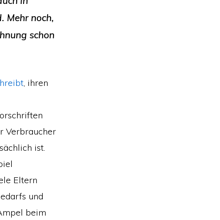
auch in
. Mehr noch,
chnung schon
hreibt
, ihren
orschriften
r Verbraucher
ächlich ist.
piel
ele Eltern
bedarfs und
 Ampel beim