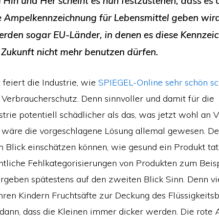
Hin und Her scheint es nun festzustehen, dass es 
e Ampelkennzeichnung für Lebensmittel geben wird
erden sogar EU-Länder, in denen es diese Kennzei
n Zukunft nicht mehr benutzen dürfen.
feiert die Industrie, wie
SPIEGEL-Online sehr schön sc
 Verbraucherschutz. Denn sinnvoller und damit für die
rie potentiell schädlicher als das, was jetzt wohl an V
wäre die vorgeschlagene Lösung allemal gewesen. De
n Blick einschätzen können, wie gesund ein Produkt tats
ntliche Fehlkategorisierungen von Produkten zum Beis
ergeben spätestens auf den zweiten Blick Sinn. Denn vi
hren Kindern Fruchtsäfte zur Deckung des Flüssigkeits
dann, dass die Kleinen immer dicker werden. Die rote