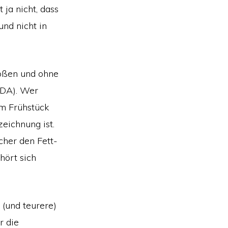
ja nicht, dass
und nicht in
rößen und ohne
GDA). Wer
um Frühstück
zeichnung ist.
cher den Fett-
hört sich
 (und teurere)
r die