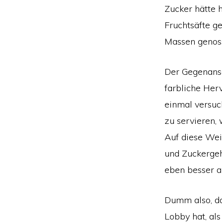
Zucker hätte 
Fruchtsäfte g
Massen genoss
Der Gegenansa
farbliche Her
einmal versuc
zu servieren, 
Auf diese Wei
und Zuckergeh
eben besser an
Dumm also, da
Lobby hat, als