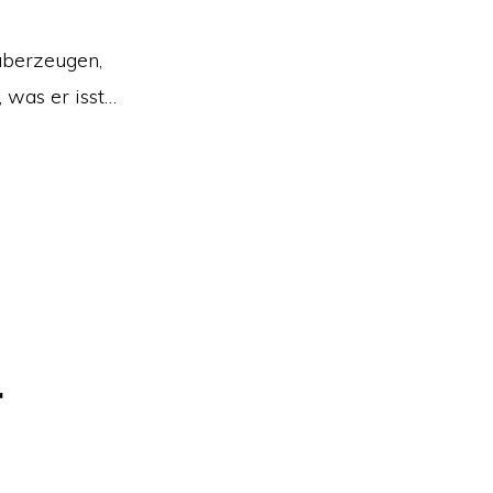
überzeugen,
 was er isst…
r