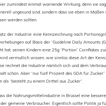
hier zumindest einmal warnende Wirkung, denn sie sagt 
enerell ungesund sind, sondern dass sie eben in Maßen 
en werden sollten.
tz der Industrie: eine Kennzeichnung nach Portionsg
vorhebungen auf Basis der “Guideline Daily Amounts (
ht hat, seinen Kindern eine 25g “Portion” Cornflakes z
wird vermutlich wissen, wie sinnlos diese Art der Kenn
se rechnet die Industrie nämlich sich und dem Verbrau
alt schön. Aber “nur fünf Prozent des GDA für Zucker” 
 als “besteht zu einem Drittel aus Zucker”.
ss die Nahrungsmittelindustrie in Brüssel eine bessere
 der gemeine Verbraucher. Eigentlich sollte Politik ja fü