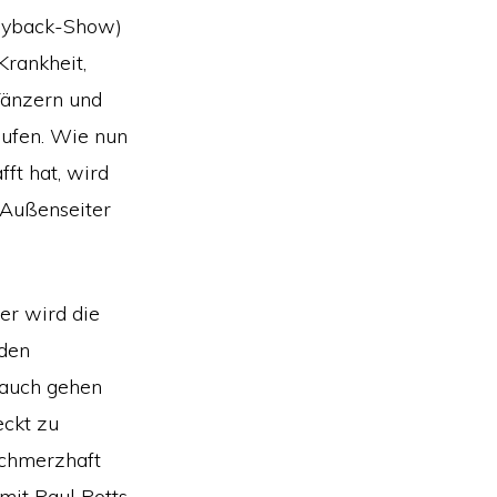
layback-Show)
rankheit,
Tänzern und
aufen. Wie nun
ft hat, wird
 Außenseiter
der wird die
 den
 auch gehen
eckt zu
schmerzhaft
mit Paul Potts