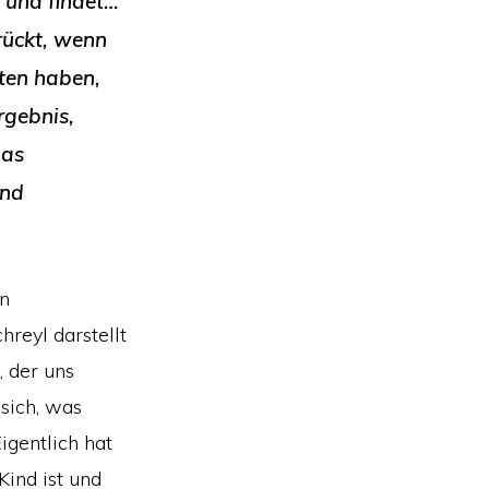
 und findet…
rückt, wenn
lten haben,
rgebnis,
das
und
in
reyl darstellt
 der uns
 sich, was
igentlich hat
ind ist und