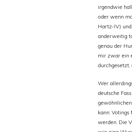
irgendwie hal
oder wenn man
Hartz-IV) und
anderweitig t
genau der Hund
mir zwar ein 
durchgesetzt, 
Wer allerdings
deutsche Fassu
gewöhnlichen 
kann: Votings 
werden. Die V
wie eine Wurz