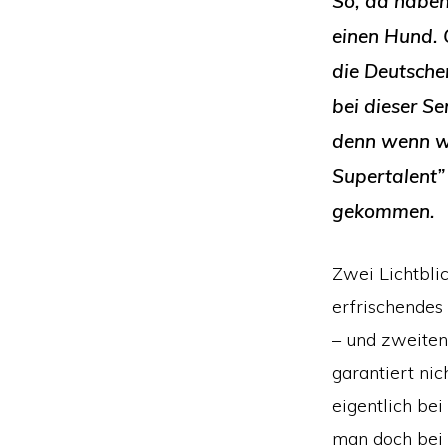
So, da haben
einen Hund. 
die Deutsche
bei dieser Se
denn wenn wi
Supertalent”
gekommen.
Zwei Lichtblic
erfrischendes
– und zweiten
garantiert ni
eigentlich bei
man doch bei 