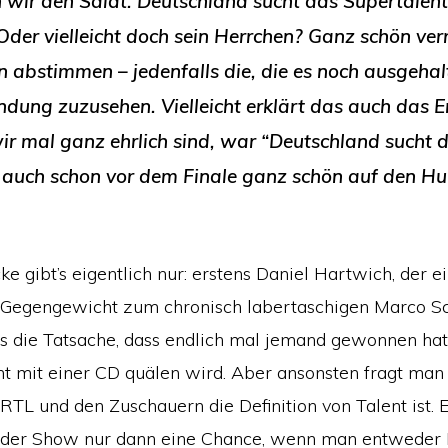
 wir den Salat. Deutschland sucht das Supertalent
Oder vielleicht doch sein Herrchen? Ganz schön ver
n abstimmen – jedenfalls die, die es noch ausgeha
ndung zuzusehen. Vielleicht erklärt das auch das E
r mal ganz ehrlich sind, war “Deutschland sucht 
 auch schon vor dem Finale ganz schön auf den H
ke gibt’s eigentlich nur: erstens Daniel Hartwich, der e
 Gegengewicht zum chronisch labertaschigen Marco Sch
s die Tatsache, dass endlich mal jemand gewonnen hat,
cht mit einer CD quälen wird. Aber ansonsten fragt man
 RTL und den Zuschauern die Definition von Talent ist. E
der Show nur dann eine Chance, wenn man entweder K