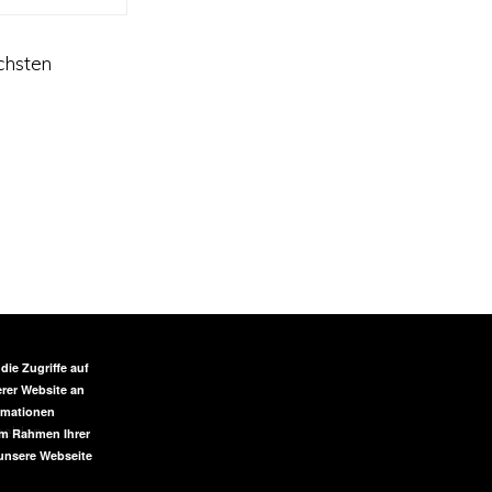
chsten
ie Zugriffe auf
rer Website an
ormationen
elden
 im Rahmen Ihrer
unsere Webseite