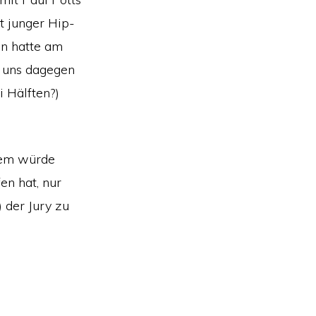
t junger Hip-
an hatte am
i uns dagegen
i Hälften?)
Dem würde
en hat, nur
 der Jury zu