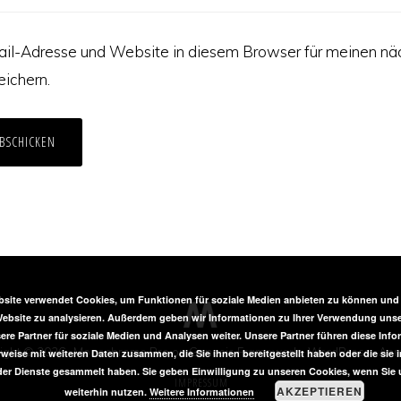
il-Adresse und Website in diesem Browser für meinen nä
ichern.
site verwendet Cookies, um Funktionen für soziale Medien anbieten zu können und d
ebsite zu analysieren. Außerdem geben wir Informationen zu Ihrer Verwendung unse
ere Partner für soziale Medien und Analysen weiter. Unsere Partner führen diese Inf
ight © 2026 ·
Monochrome Pro
on
Genesis Framework
·
WordPress
·
Anm
weise mit weiteren Daten zusammen, die Sie ihnen bereitgestellt haben oder die sie
er Dienste gesammelt haben. Sie geben Einwilligung zu unseren Cookies, wenn Sie 
IMPRESSUM
AKZEPTIEREN
weiterhin nutzen.
Weitere Informationen