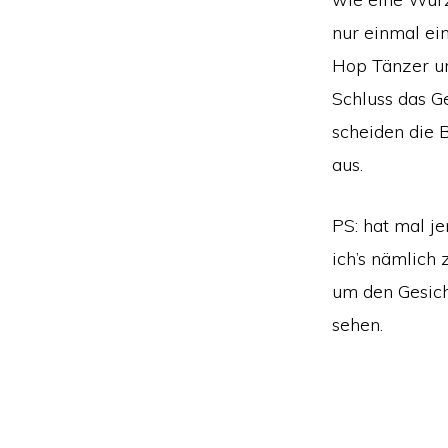
nur einmal ei
Hop Tänzer un
Schluss das G
scheiden die B
aus.
PS: hat mal j
ich’s nämlich 
um den Gesich
sehen.