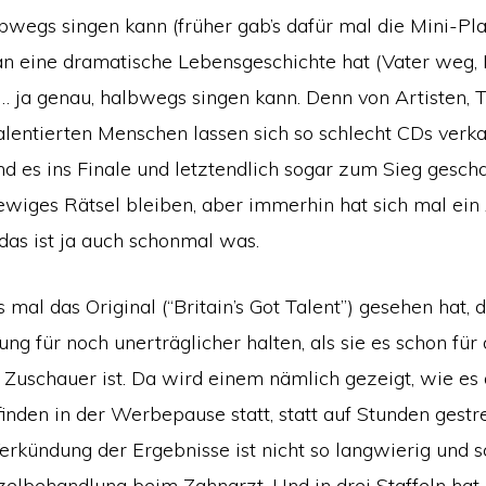
bwegs singen kann (früher gab’s dafür mal die Mini-P
 eine dramatische Lebensgeschichte hat (Vater weg, K
… ja genau, halbwegs singen kann. Denn von Artisten, 
alentierten Menschen lassen sich so schlecht CDs verk
 es ins Finale und letztendlich sogar zum Sieg geschaf
ewiges Rätsel bleiben, aber immerhin hat sich mal ein
das ist ja auch schonmal was.
 mal das Original (“Britain’s Got Talent”) gesehen hat, 
ng für noch unerträglicher halten, als sie es schon für
Zuschauer ist. Da wird einem nämlich gezeigt, wie es
finden in der Werbepause statt, statt auf Stunden gestr
erkündung der Ergebnisse ist nicht so langwierig und 
elbehandlung beim Zahnarzt. Und in drei Staffeln hat 