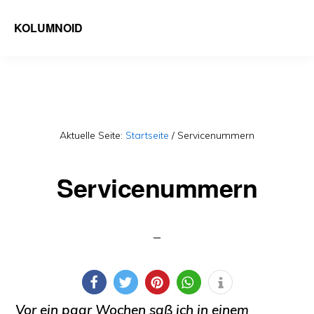
Skip
KOLUMNOID
to
Nachrichten
main
ganz
content
neu
verstanden
Aktuelle Seite:
Startseite
/
Servicenummern
Servicenummern
Vor ein paar Wochen saß ich in einem